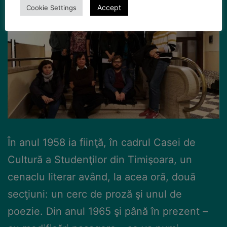
Accept
Cookie Settings
În anul 1958 ia fiinţă, în cadrul Casei de
Cultură a Studenţilor din Timişoara, un
cenaclu literar având, la acea oră, două
secţiuni: un cerc de proză şi unul de
poezie. Din anul 1965 şi până în prezent –