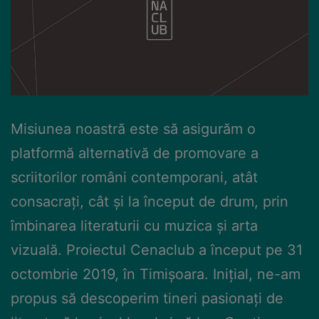
Misiunea noastră este să asigurăm o
platformă alternativă de promovare a
scriitorilor români contemporani, atât
consacrați, cât și la început de drum, prin
îmbinarea literaturii cu muzica și arta
vizuală. Proiectul Cenaclub a început pe 31
octombrie 2019, în Timișoara. Inițial, ne-am
propus să descoperim tineri pasionați de