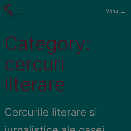
Menu
Category:
cercuri
literare
Cercurile literare si
jurnalistice ale casei