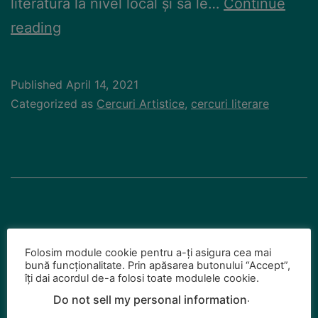
literatură la nivel local și să le…
Continue
reading
Published
April 14, 2021
Categorized as
Cercuri Artistice
,
cercuri literare
Cenaclul Pavel Dan
Folosim module cookie pentru a-ți asigura cea mai
bună funcționalitate. Prin apăsarea butonului “Accept”,
îți dai acordul de-a folosi toate modulele cookie.
.
Do not sell my personal information