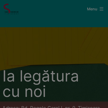
Menu
Ia legătura
cu noi
Adresa: Bd. Regele Carol I, nr. 9, Timișoara,