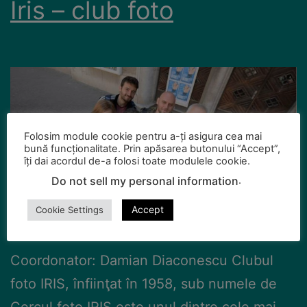
Iris – club foto
Folosim module cookie pentru a-ți asigura cea mai
bună funcționalitate. Prin apăsarea butonului “Accept”,
îți dai acordul de-a folosi toate modulele cookie.
.
Do not sell my personal information
Accept
Cookie Settings
Coordonator: Damian Diaconescu Clubul
foto IRIS, înfiinţat în 1958, sub numele de
Cercul foto IRIS este unul dintre cele mai