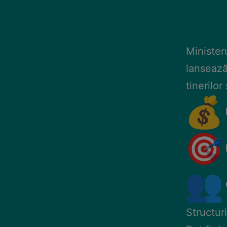
Ministeru
lansează
tinerilor
Structur