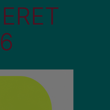
NERET
26