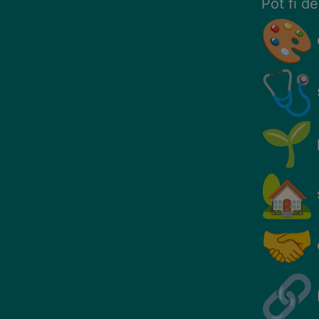
Pot fi d
s
d