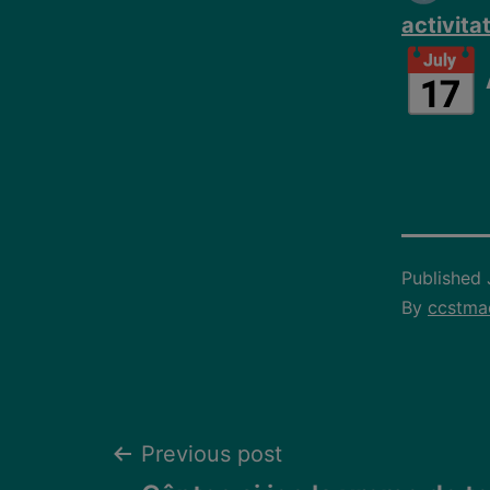
activita
Published
By
ccstma
Previous post