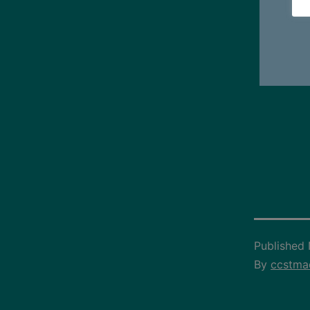
Published
By
ccstma