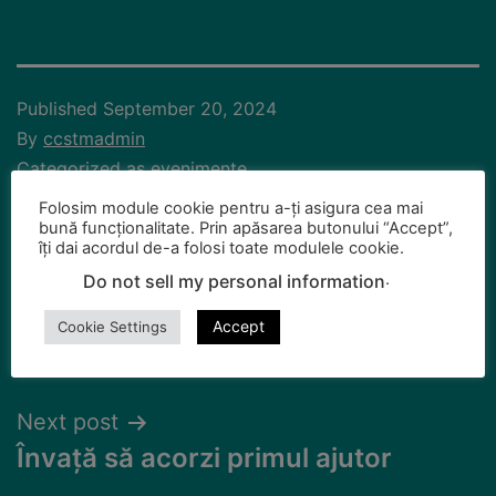
Published
September 20, 2024
By
ccstmadmin
Categorized as
evenimente
Folosim module cookie pentru a-ți asigura cea mai
bună funcționalitate. Prin apăsarea butonului “Accept”,
îți dai acordul de-a folosi toate modulele cookie.
.
Do not sell my personal information
Previous post
Accept
Cookie Settings
Mamă, astăzi cu drag joc
Next post
Învață să acorzi primul ajutor